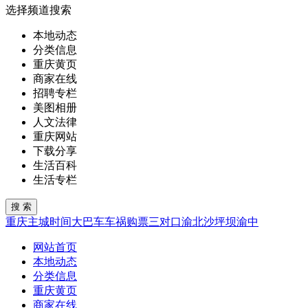
选择频道搜索
本地动态
分类信息
重庆黄页
商家在线
招聘专栏
美图相册
人文法律
重庆网站
下载分享
生活百科
生活专栏
重庆
主城
时间
大巴车
车祸
购票
三对口
渝北
沙坪坝
渝中
网站首页
本地动态
分类信息
重庆黄页
商家在线