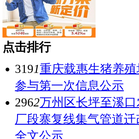
点击排行
319
1
重庆载惠生猪养殖
参与第一次信息公示
296
2
万州区长坪至溪口
厂段寨复线集气管道迁
全文公示