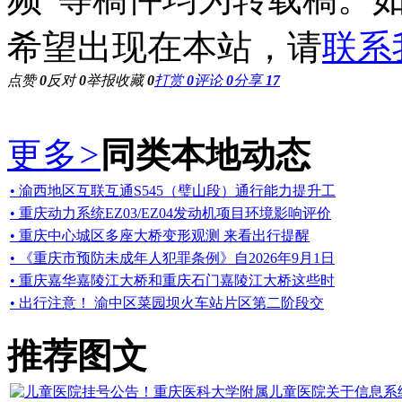
希望出现在本站，请
联系
点赞
0
反对
0
举报
收藏
0
打赏
0
评论
0
分享
17
更多
>
同类本地动态
• 渝西地区互联互通S545（璧山段）通行能力提升工
• 重庆动力系统EZ03/EZ04发动机项目环境影响评价
• 重庆中心城区多座大桥变形观测 来看出行提醒
• 《重庆市预防未成年人犯罪条例》自2026年9月1日
• 重庆嘉华嘉陵江大桥和重庆石门嘉陵江大桥这些时
• 出行注意！ 渝中区菜园坝火车站片区第二阶段交
推荐图文