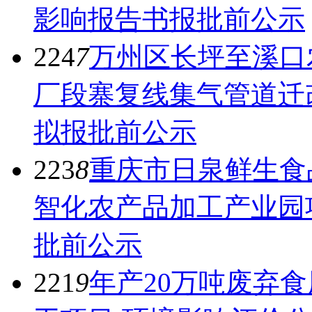
影响报告书报批前公示
224
7
万州区长坪至溪口
厂段寨复线集气管道迁
拟报批前公示
223
8
重庆市日泉鲜生食
智化农产品加工产业园
批前公示
221
9
年产20万吨废弃