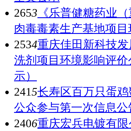
265
3
《乐普健糖药业（
肉毒毒素生产基地项目
253
4
重庆佳田新科技发
洗剂项目环境影响评价
示）
241
5
长寿区百万只蛋鸡
公众参与第一次信息公
240
6
重庆宏兵电镀有限