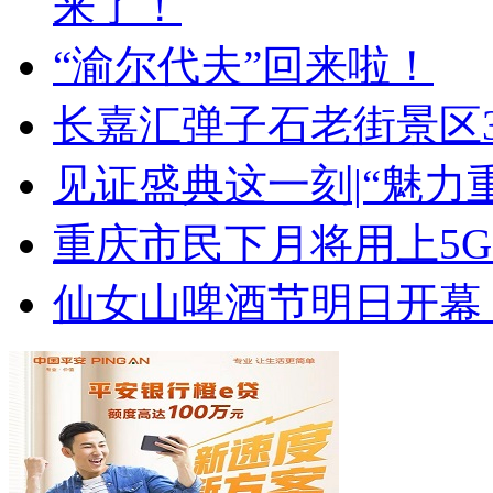
来了！
“渝尔代夫”回来啦！
长嘉汇弹子石老街景区3
见证盛典这一刻|“魅力
重庆市民下月将用上5G
仙女山啤酒节明日开幕 