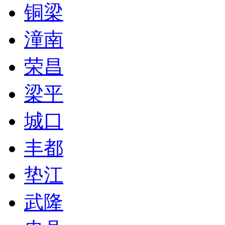
铜梁
潼南
荣昌
梁平
城口
丰都
垫江
武隆