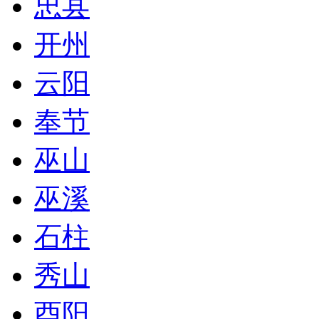
忠县
开州
云阳
奉节
巫山
巫溪
石柱
秀山
酉阳