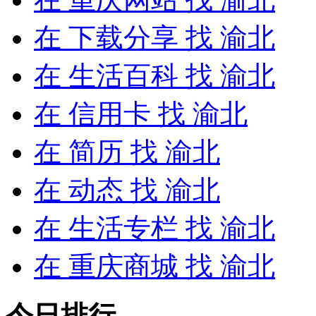
在
下载分享
找 渝北
在
生活百科
找 渝北
在
信用卡
找 渝北
在
简历
找 渝北
在
动态
找 渝北
在
生活专栏
找 渝北
在
重庆商城
找 渝北
今日排行