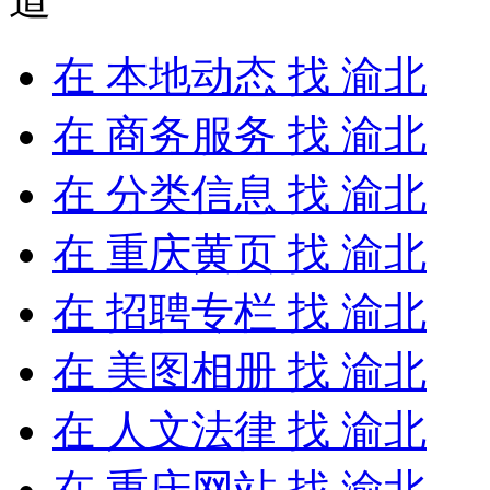
在
本地动态
找 渝北
在
商务服务
找 渝北
在
分类信息
找 渝北
在
重庆黄页
找 渝北
在
招聘专栏
找 渝北
在
美图相册
找 渝北
在
人文法律
找 渝北
在
重庆网站
找 渝北