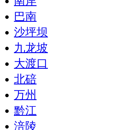
南岸
巴南
沙坪坝
九龙坡
大渡口
北碚
万州
黔江
涪陵