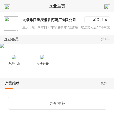
企业主页
加关注
太极集团重庆桐君阁药厂有限公司
0
重庆市唯一同时拥有“中华老字号”“国家级非物质文化遗产”等殊荣
的中成药生产企业。
企业会员
第1年
产品中心
友情链接
产品推荐
更多
更多推荐