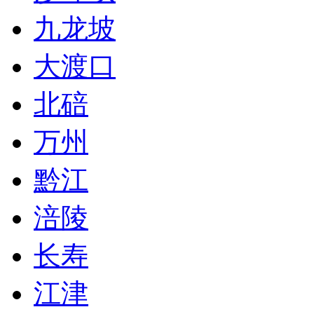
九龙坡
大渡口
北碚
万州
黔江
涪陵
长寿
江津