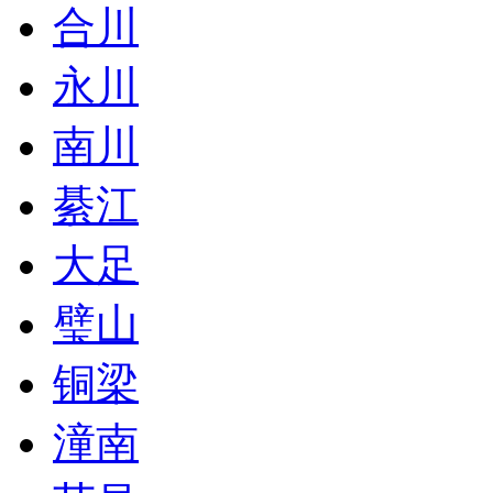
合川
永川
南川
綦江
大足
璧山
铜梁
潼南