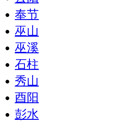
奉节
巫山
巫溪
石柱
秀山
酉阳
彭水