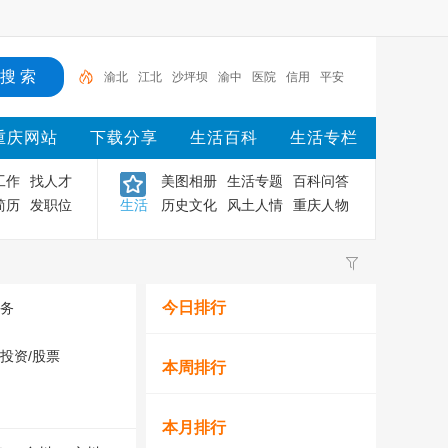
渝北
江北
沙坪坝
渝中
医院
信用
平安
大学
重庆医科大学
重庆
重庆网站
下载分享
生活百科
生活专栏
工作
找人才
美图相册
生活专题
百科问答
简历
发职位
生活
历史文化
风土人情
重庆人物
今日排行
务
/投资/股票
本周排行
本月排行