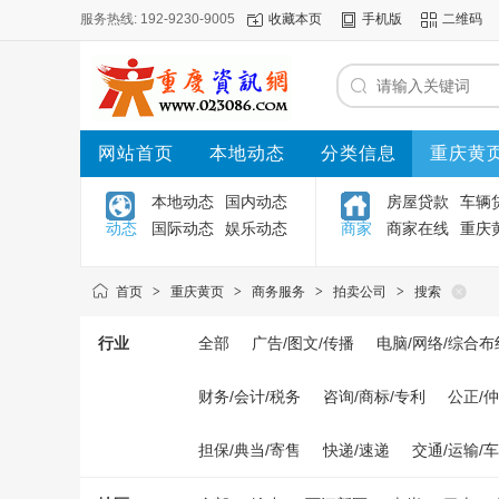
服务热线: 192-9230-9005
收藏本页
手机版
二维码
网站首页
本地动态
分类信息
重庆黄
本地动态
国内动态
房屋贷款
车辆
动态
国际动态
娱乐动态
商家
商家在线
重庆
首页
>
重庆黄页
>
商务服务
>
拍卖公司
>
搜索
行业
全部
广告/图文/传播
电脑/网络/综合布
财务/会计/税务
咨询/商标/专利
公正/
担保/典当/寄售
快递/速递
交通/运输/