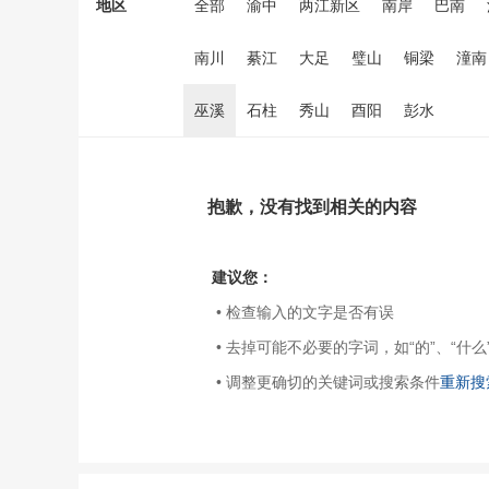
地区
全部
渝中
两江新区
南岸
巴南
南川
綦江
大足
璧山
铜梁
潼南
巫溪
石柱
秀山
酉阳
彭水
抱歉，没有找到相关的内容
建议您：
• 检查输入的文字是否有误
• 去掉可能不必要的字词，如“的”、“什么
• 调整更确切的关键词或搜索条件
重新搜