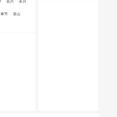
津
合川
永川
奉节
巫山