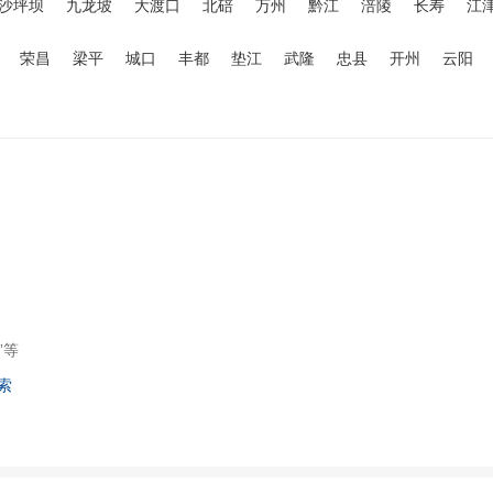
沙坪坝
九龙坡
大渡口
北碚
万州
黔江
涪陵
长寿
江
荣昌
梁平
城口
丰都
垫江
武隆
忠县
开州
云阳
”等
索