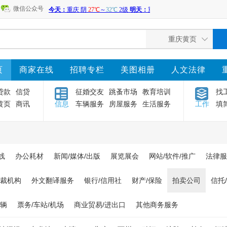
微信公众号
页
商家在线
招聘专栏
美图相册
人文法律
贷款
信贷
征婚交友
跳蚤市场
教育培训
找
黄页
商讯
信息
车辆服务
房屋服务
生活服务
工作
填
线
办公耗材
新闻/媒体/出版
展览展会
网站/软件/推广
法律服
仲裁机构
外文翻译服务
银行/信用社
财产/保险
拍卖公司
信托
车辆
票务/车站/机场
商业贸易/进出口
其他商务服务